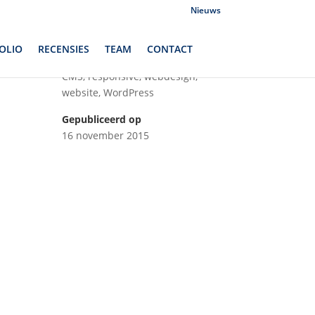
Nieuws
OLIO
RECENSIES
TEAM
CONTACT
Vaardigheden
CMS
,
responsive
,
webdesign
,
website
,
WordPress
Gepubliceerd op
16 november 2015