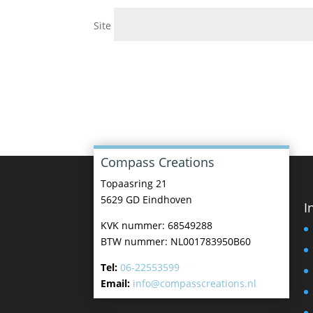
Site
Compass Creations
Topaasring 21
5629 GD Eindhoven
I
KVK nummer: 68549288
BTW nummer: NL001783950B60
Tel:
06-22553599
Email:
info@compasscreations.nl