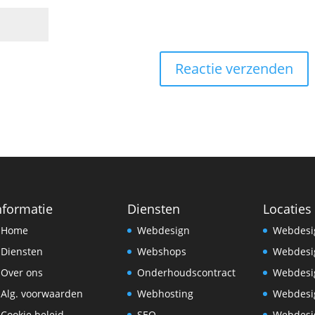
nformatie
Diensten
Locaties
Home
Webdesign
Webdesi
Diensten
Webshops
Webdesi
Over ons
Onderhoudscontract
Webdesi
Alg. voorwaarden
Webhosting
Webdesi
Cookie beleid
SEO
Webdesi