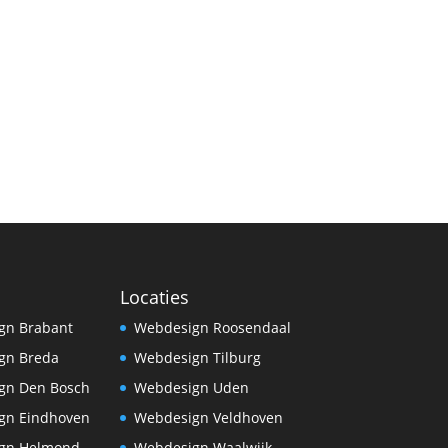
Locaties
gn Brabant
Webdesign Roosendaal
gn Breda
Webdesign Tilburg
gn Den Bosch
Webdesign Uden
gn Eindhoven
Webdesign Veldhoven
gn Helmond
Webdesign Waalwijk