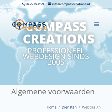
06-22553599
info@compasscreations.nl
COMPASS
CREATIONS
PROFESSIONEEL
WEBDESIGN SINDS
2005
Algemene voorwaarden
Home
/
Diensten
/ Webdesign