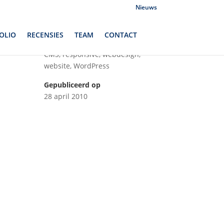
Nieuws
OLIO
RECENSIES
TEAM
CONTACT
Vaardigheden
CMS
,
responsive
,
webdesign
,
website
,
WordPress
Gepubliceerd op
28 april 2010