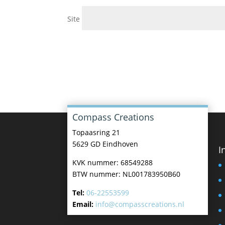
Site
Compass Creations
Topaasring 21
5629 GD Eindhoven
I
KVK nummer: 68549288
BTW nummer: NL001783950B60
Tel:
06-22553599
Email:
info@compasscreations.nl