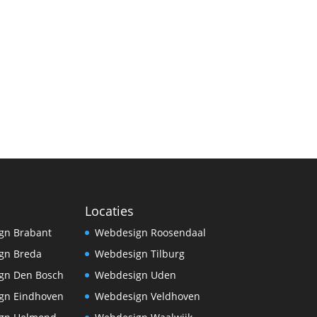
Locaties
gn Brabant
Webdesign Roosendaal
gn Breda
Webdesign Tilburg
gn Den Bosch
Webdesign Uden
gn Eindhoven
Webdesign Veldhoven