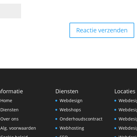
nformatie
Diensten
Locaties
Home
Webdesign
Webdesi
Diensten
Webshops
Webdesi
Over ons
Onderhoudscontract
Webdesi
Alg. voorwaarden
Webhosting
Webdesi