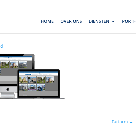
mond
HOME
OVER ONS
DIENSTEN
PORTF
Algemeen
nd
Farfarm
→